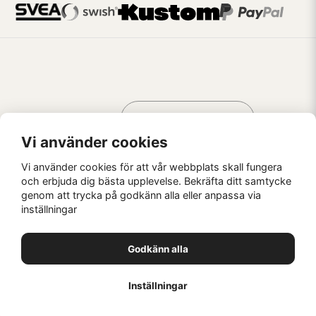
Handla som
AV KREATÖRER
FÖR KREATÖRER
Vi använder cookies
Vi använder cookies för att vår webbplats skall fungera
och erbjuda dig bästa upplevelse. Bekräfta ditt samtycke
genom att trycka på godkänn alla eller anpassa via
Kaffebrus AB, Förskeppsgatan 2, 271 55 Ystad
inställningar
© Kaffebrus AB
2026
E-handel från Nyehandel AB
Godkänn alla
1
Inställningar