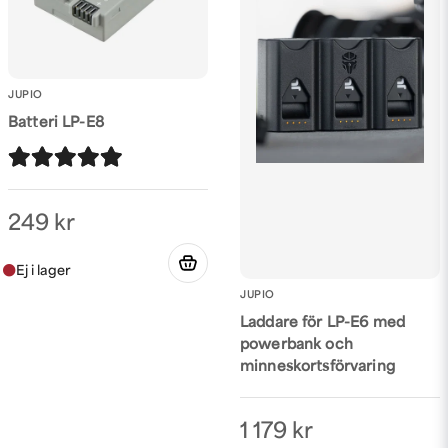
Ja, ni får publicera min fråga
JUPIO
Batteri LP-E8
Skicka fråga
249 kr
JUPIO
Laddare för LP-E6 med
powerbank och
minneskortsförvaring
1 179 kr