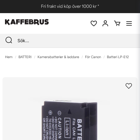
Fri frakt vid köp över 1000 kr *
Hem
BATTERI
Kamerabatterier & laddare
För Canon
Batteri LP-E12