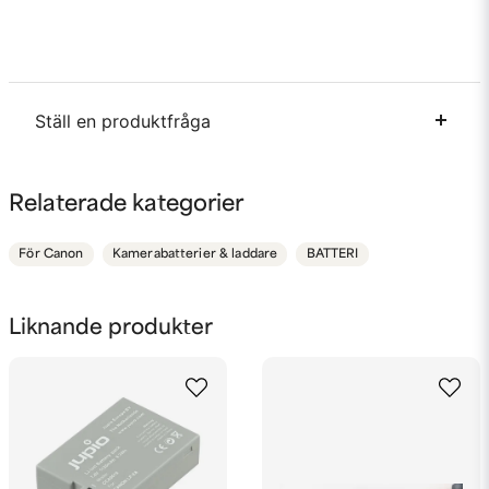
Ställ en produktfråga
question
Fråga oss något om denna produkten...
Relaterade kategorier
För Canon
Kamerabatterier & laddare
BATTERI
name
Namn
Liknande produkter
email
Mejladress