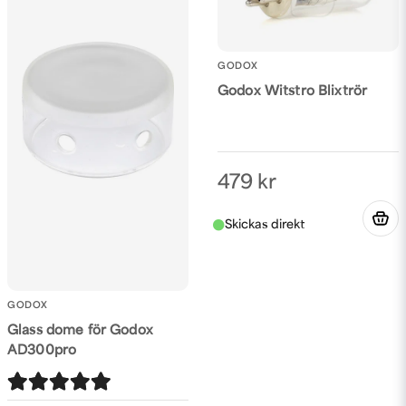
GODOX
Godox Witstro Blixtrör
Skicka fråga
479 kr
GODOX
Glass dome för Godox
AD300pro