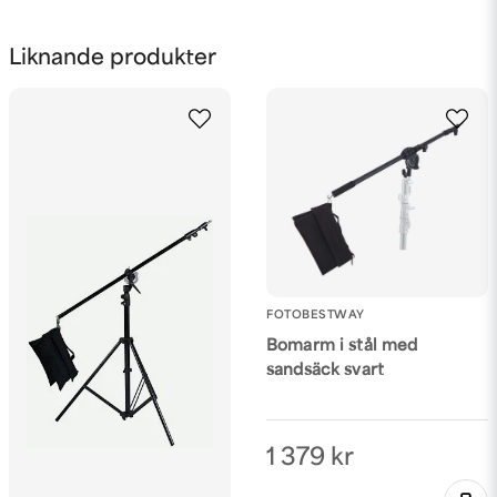
name
Namn
Liknande produkter
email
Mejladress
Ja, ni får publicera min fråga
FOTOBESTWAY
Bomarm i stål med
sandsäck svart
Skicka fråga
1 379 kr