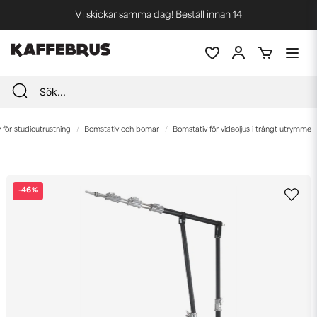
Vi skickar samma dag! Beställ innan 14
Blixtsnabba leveranser
Fri frakt vid köp över 1000 kr *
v för studioutrustning
Bomstativ och bomar
Bomstativ för videoljus i trångt utrymme
-
46
%