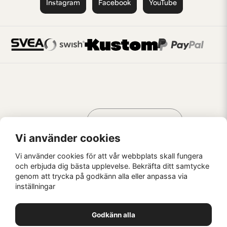
Instagram
Facebook
YouTube
Handla som
AV KREATÖRER
FÖR KREATÖRER
Vi använder cookies
Vi använder cookies för att vår webbplats skall fungera
och erbjuda dig bästa upplevelse. Bekräfta ditt samtycke
genom att trycka på godkänn alla eller anpassa via
Kaffebrus AB, Förskeppsgatan 2, 271 55 Ystad
inställningar
© Kaffebrus AB
2026
E-handel från Nyehandel AB
Godkänn alla
1