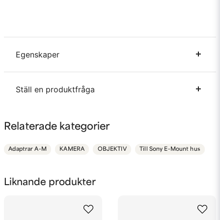
Egenskaper
Varumärke
Fotodiox
Ställ en produktfråga
Passar kamerahus
Sony E
Passar objektivfattning
Canon EF/EF-S
question
Fråga oss något om denna produkten...
Relaterade kategorier
Adaptrar A-M
KAMERA
OBJEKTIV
Till Sony E-Mount hus
name
Namn
Liknande produkter
email
Mejladress