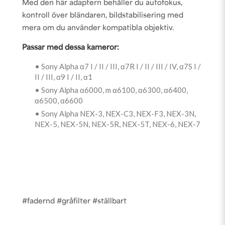
Med den här adaptern behåller du autofokus,
kontroll över bländaren, bildstabilisering med
mera om du använder kompatibla objektiv.
Passar med dessa kameror:
• Sony Alpha α7 I / II / III, α7R I / II / III / IV, α7S I /
II / III, α9 I / II, α1
• Sony Alpha α6000, m α6100, α6300, α6400,
α6500, α6600
• Sony Alpha NEX-3, NEX-C3, NEX-F3, NEX-3N,
NEX-5, NEX-5N, NEX-5R, NEX-5T, NEX-6, NEX-7
#fadernd #gråfilter #ställbart