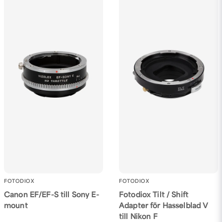
Ja, ni får publicera min fråga
Skicka fråga
FOTODIOX
FOTODIOX
Canon EF/EF-S till Sony E-
Fotodiox Tilt / Shift
mount
Adapter för Hasselblad V
till Nikon F