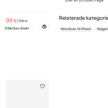
question
Fråga oss något om de
Relaterade kategori
99 kr
129 kr
Mikrofoner till iPhone
Myggmi
name
Namn
Ja, ni får publicera 