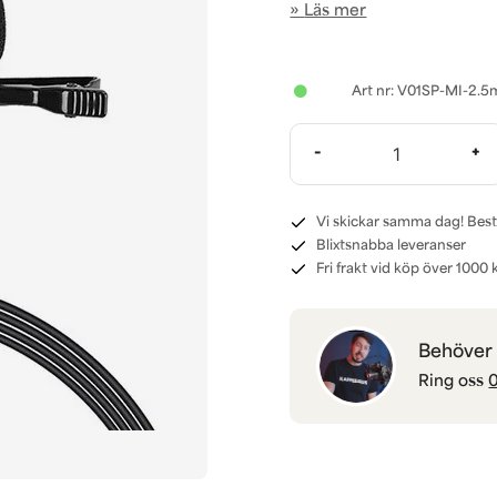
Läs mer
V01SP-MI-2.5
-
+
Vi skickar samma dag! Best
Blixtsnabba leveranser
Fri frakt vid köp över 1000 k
Behöver d
Ring oss
0