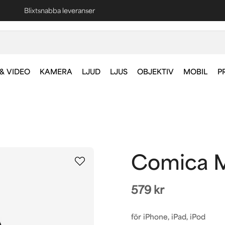
Blixtsnabba leveranser
Fri frakt vid köp över 1000 kr *
& VIDEO
KAMERA
LJUD
LJUS
OBJEKTIV
MOBIL
P
Comica M
579 kr
för iPhone, iPad, iPod