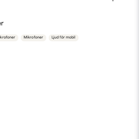
nna produkten...
er
krofoner
Mikrofoner
Ljud för mobil
email
Mejladress
min fråga