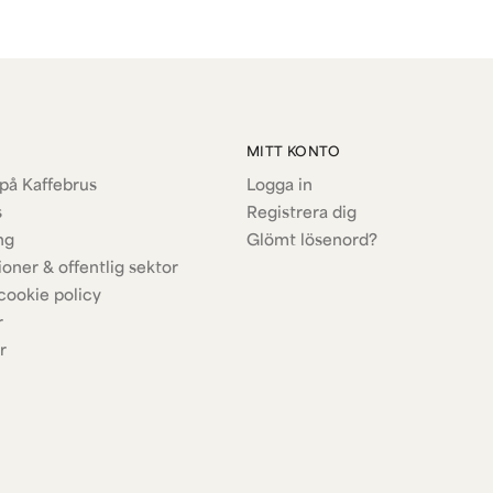
MITT KONTO
på Kaffebrus
Logga in
s
Registrera dig
ng
Glömt lösenord?
ioner & offentlig sektor
cookie policy
r
r