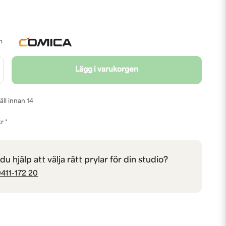
m
Lägg i varukorgen
äll innan 14
r *
u hjälp att välja rätt prylar för din studio?
411-172 20