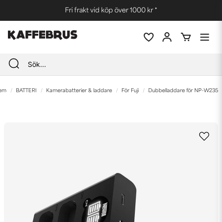
Fri frakt vid köp över 1000 kr *
em
BATTERI
Kamerabatterier & laddare
För Fuji
Dubbelladdare för NP-W235