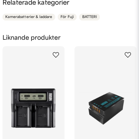
Fråga oss något om denna produkten...
Relaterade kategorier
Kamerabatterier & laddare
För Fuji
BATTERI
name
Namn
Liknande produkter
email
Mejladress
Ja, ni får publicera min fråga