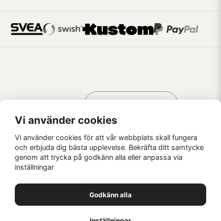
Handla som
AV KREATÖRER
FÖR KREATÖRER
Vi använder cookies
Vi använder cookies för att vår webbplats skall fungera
och erbjuda dig bästa upplevelse. Bekräfta ditt samtycke
genom att trycka på godkänn alla eller anpassa via
Kaffebrus AB, Förskeppsgatan 2, 271 55 Ystad
inställningar
© Kaffebrus AB
2026
E-handel från Nyehandel AB
Godkänn alla
1
Inställningar