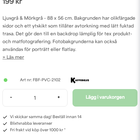
199 kr
Ljusgrå & Mörkgrå - 88 x 56 cm. Bakgrunden har olikfärgade
sidor och ett ytskikt som tillåter avtorkning med lätt fuktad
trasa. Det gör den till en backdrop lämplig för tex produkt-
och matfotografering. Fotobakgrunderna kan också
användas för porträtt eller flatlay.
Läs mer
FBF-PVC-2102
-
+
Lägg i varukorgen
Vi skickar samma dag! Beställ innan 14
Blixtsnabba leveranser
Fri frakt vid köp över 1000 kr *