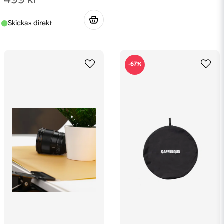
499 kr
-67%