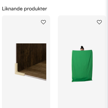
name
Namn
Liknande produkter
email
Mejladress
Ja, ni får publicera min fråga
Skicka fråga