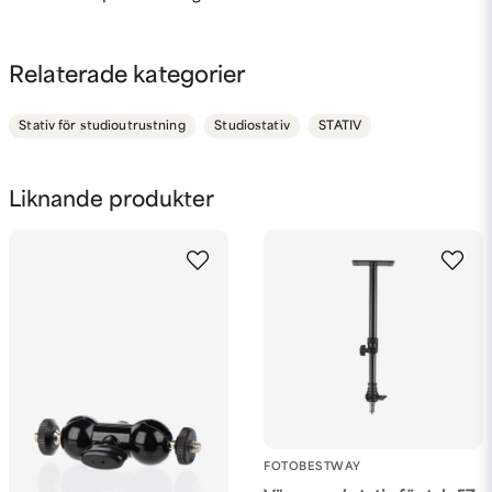
question
Fråga oss något om denna produkten...
Relaterade kategorier
Stativ för studioutrustning
Studiostativ
STATIV
name
Namn
Liknande produkter
email
Mejladress
Ja, ni får publicera min fråga
FOTOBESTWAY