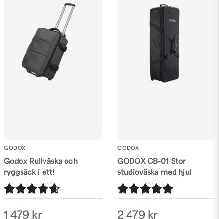
GODOX
GODOX
Godox Rullväska och
GODOX CB-01 Stor
ryggsäck i ett!
studioväska med hjul
1 479 kr
2 479 kr