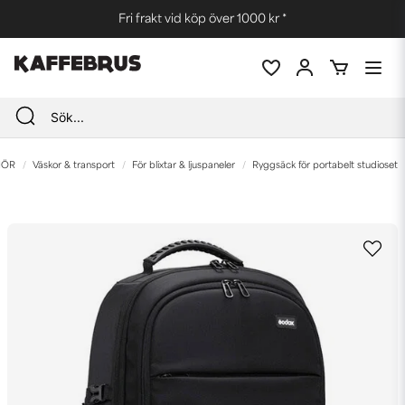
Fri frakt vid köp över 1000 kr *
HÖR
Väskor & transport
För blixtar & ljuspaneler
Ryggsäck för portabelt studioset