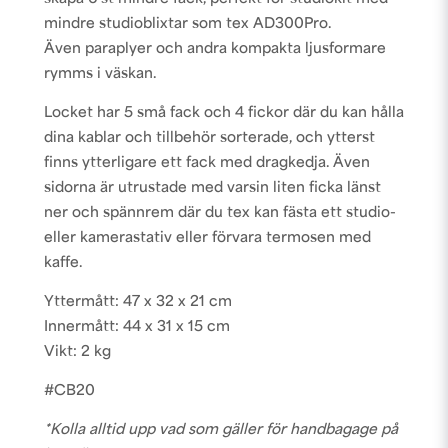
mindre studioblixtar som tex AD300Pro.
Även paraplyer och andra kompakta ljusformare
rymms i väskan.
Locket har 5 små fack och 4 fickor där du kan hålla
dina kablar och tillbehör sorterade, och ytterst
finns ytterligare ett fack med dragkedja. Även
sidorna är utrustade med varsin liten ficka länst
ner och spännrem där du tex kan fästa ett studio-
eller kamerastativ eller förvara termosen med
kaffe.
Yttermått: 47 x 32 x 21 cm
Innermått: 44 x 31 x 15 cm
Vikt: 2 kg
#CB20
*Kolla alltid upp vad som gäller för handbagage på