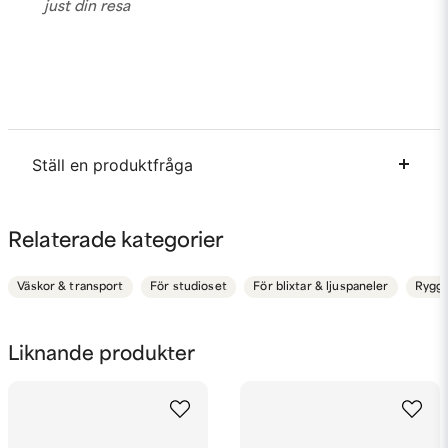
just din resa
Ställ en produktfråga
question
Fråga oss något om denna produkten...
Relaterade kategorier
Väskor & transport
För studioset
För blixtar & ljuspaneler
Rygg
name
Namn
Liknande produkter
email
Mejladress