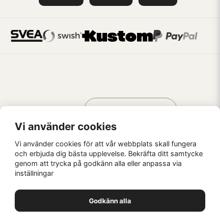
Handla som
AV KREATÖRER
FÖR KREATÖRER
Vi använder cookies
Vi använder cookies för att vår webbplats skall fungera
och erbjuda dig bästa upplevelse. Bekräfta ditt samtycke
genom att trycka på godkänn alla eller anpassa via
Kaffebrus AB, Förskeppsgatan 2, 271 55 Ystad
inställningar
© Kaffebrus AB
2026
E-handel från Nyehandel AB
Godkänn alla
1