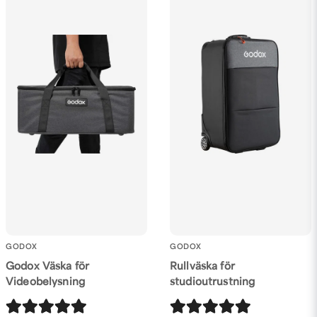
Ja, ni får publicera min fråga
Skicka fråga
GODOX
GODOX
Godox Väska för
Rullväska för
Videobelysning
studioutrustning