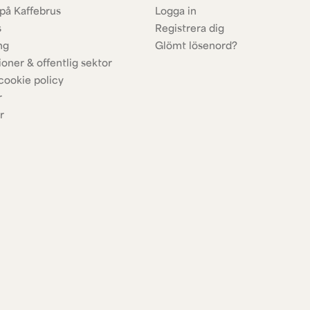
på Kaffebrus
Logga in
s
Registrera dig
ng
Glömt lösenord?
ioner & offentlig sektor
cookie policy
r
r