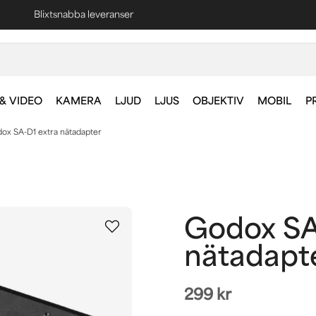
Blixtsnabba leveranser
Fri frakt vid köp över 1000 kr *
& VIDEO
KAMERA
LJUD
LJUS
OBJEKTIV
MOBIL
P
ox SA-D1 extra nätadapter
Godox SA
nätadapt
299 kr