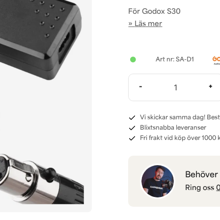
För Godox S30
Läs mer
SA-D1
-
+
Vi skickar samma dag! Best
Blixtsnabba leveranser
Fri frakt vid köp över 1000 k
Behöver d
Ring oss
0