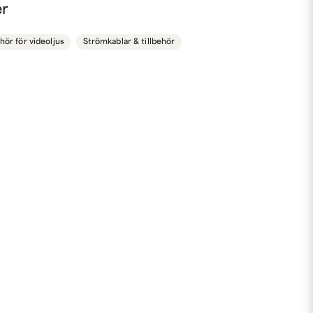
nna produkten...
er
ehör för videoljus
Strömkablar & tillbehör
email
Mejladress
min fråga
Skicka fråga