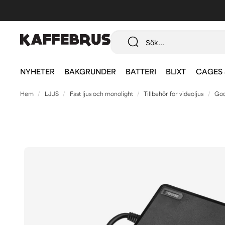
NYHETER
BAKGRUNDER
BATTERI
BLIXT
CAGES 
Hem
LJUS
Fast ljus och monolight
Tillbehör för videoljus
God