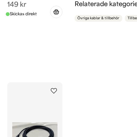
question
Fråga oss något om de
Relaterade kategori
149 kr
Övriga kablar & tillbehör
Tillb
name
Namn
Ja, ni får publicera 