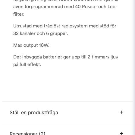
även förprogrammerad med 40 Rosco- och Lee-
filter.
Utrustad med trådlöst radiosystem med stöd för
32 kanaler och 6 grupper.
Max output 18W.
Det inbyggda batteriet ger upp till 2 timmars ljus
på full effekt.
Ställ en produktfråga
question
Recensioner (2)
Fråga oss något om denna produkten...