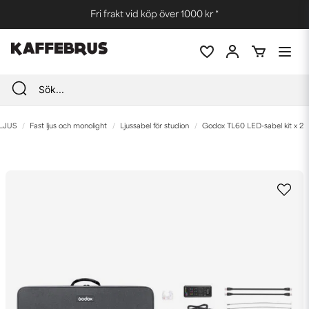
Fri frakt vid köp över 1000 kr *
LJUS
Fast ljus och monolight
Ljussabel för studion
Godox TL60 LED-sabel kit x 2