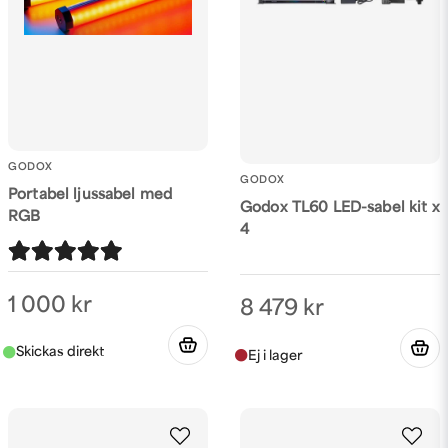
Skicka fråga
GODOX
GODOX
Portabel ljussabel med
Godox TL60 LED-sabel kit x
RGB
4
1 000 kr
8 479 kr