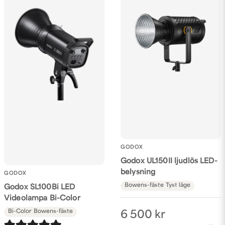
GODOX
Godox UL150II ljudlös LED-
belysning
GODOX
Bowens-fäste
Tyst läge
Godox SL100Bi LED
Videolampa Bi-Color
Bi-Color
Bowens-fäste
6 500 kr