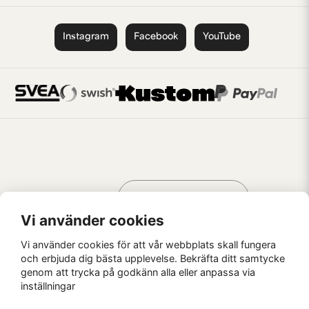
Instagram
Facebook
YouTube
Handla som
AV KREATÖRER
FÖR KREATÖRER
Vi använder cookies
Vi använder cookies för att vår webbplats skall fungera
och erbjuda dig bästa upplevelse. Bekräfta ditt samtycke
genom att trycka på godkänn alla eller anpassa via
Kaffebrus AB, Förskeppsgatan 2, 271 55 Ystad
inställningar
© Kaffebrus AB
2026
E-handel från Nyehandel AB