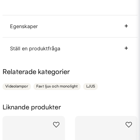
Egenskaper
Bi-Color
Bowens-fäste
Ställ en produktfråga
question
Fråga oss något om denna produkten...
Relaterade kategorier
Videolampor
Fast ljus och monolight
LJUS
name
Namn
Liknande produkter
email
Mejladress