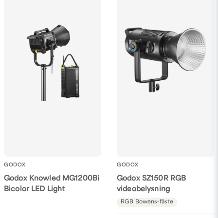
Ja, ni får publicera min fråga
Skicka fråga
GODOX
GODOX
Godox Knowled MG1200Bi
Godox SZ150R RGB
Bicolor LED Light
videobelysning
RGB
Bowens-fäste