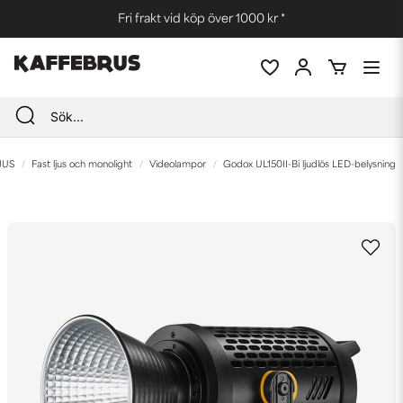
Fri frakt vid köp över 1000 kr *
JUS
Fast ljus och monolight
Videolampor
Godox UL150II-Bi ljudlös LED-belysning