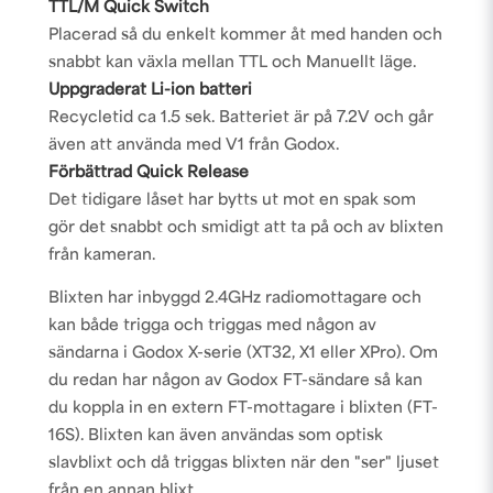
TTL/M Quick Switch
Placerad så du enkelt kommer åt med handen och
snabbt kan växla mellan TTL och Manuellt läge.
Uppgraderat Li-ion batteri
Recycletid ca 1.5 sek. Batteriet är på 7.2V och går
även att använda med
V1
från Godox.
Förbättrad Quick Release
Det tidigare låset har bytts ut mot en spak som
gör det snabbt och smidigt att ta på och av blixten
från kameran.
Blixten har inbyggd 2.4GHz radiomottagare och
kan både trigga och triggas med någon av
sändarna i Godox X-serie (
XT32
,
X1
eller
XPro
). Om
du redan har någon av Godox FT-sändare så kan
du koppla in en extern FT-mottagare i blixten (
FT-
16S
). Blixten kan även användas som optisk
slavblixt och då triggas blixten när den "ser" ljuset
från en annan blixt.