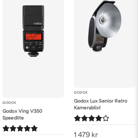
GODOX
Godox Lux Senior Retro
GODOX
Kamerablixt
Godox Ving V350
Speedlite
1 479 kr