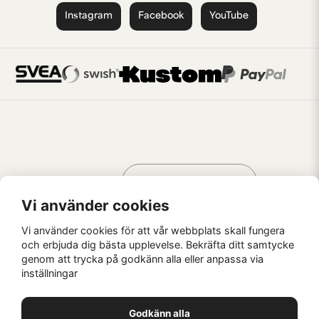
Instagram
Facebook
YouTube
Handla som
AV KREATÖRER
FÖR KREATÖRER
Vi använder cookies
Vi använder cookies för att vår webbplats skall fungera
och erbjuda dig bästa upplevelse. Bekräfta ditt samtycke
genom att trycka på godkänn alla eller anpassa via
Kaffebrus AB, Förskeppsgatan 2, 271 55 Ystad
inställningar
© Kaffebrus AB
2026
E-handel från Nyehandel AB
Godkänn alla