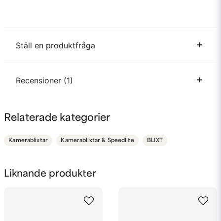
Ställ en produktfråga
question
Recensioner (1)
Fråga oss något om denna produkten...
Anonym
Relaterade kategorier
för 3 år sedan
name
Namn
Toppenblixt som är riktigt prisvärd
Kamerablixtar
Kamerablixtar & Speedlite
BLIXT
email
Mejladress
Liknande produkter
Ja, ni får publicera min fråga