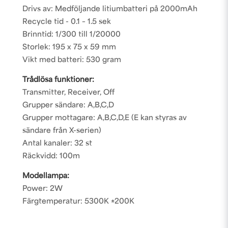
Drivs av: Medföljande litiumbatteri på 2000mAh
Recycle tid - 0.1 – 1.5 sek
Brinntid: 1/300 till 1/20000
Storlek: 195 x 75 x 59 mm
Vikt med batteri: 530 gram
Trådlösa funktioner:
Transmitter, Receiver, Off
Grupper sändare: A,B,C,D
Grupper mottagare: A,B,C,D,E (E kan styras av
sändare från X-serien)
Antal kanaler: 32 st
Räckvidd: 100m
Modellampa:
Power: 2W
Färgtemperatur: 5300K ±200K