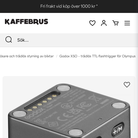
Fri frakt vid köp över 1000 kr *
tlösare och trådlös styrning av blixtar
Godox X5O – trådlös TTL-flashtrigger för Olympus