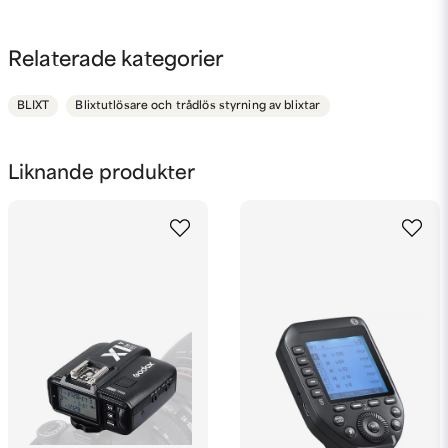
question
Fråga oss något om denna produkten...
Relaterade kategorier
BLIXT
Blixtutlösare och trådlös styrning av blixtar
name
Namn
Liknande produkter
email
Mejladress
Ja, ni får publicera min fråga