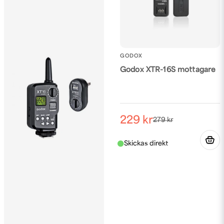
GODOX
Godox XTR-16S mottagare
229 kr
279 kr