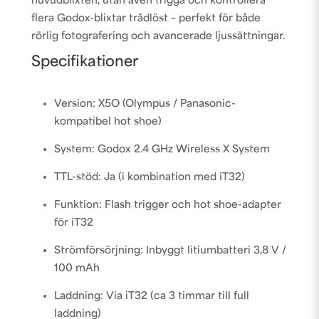
huvudblixten, utan även trigga och kontrollera
flera Godox-blixtar trådlöst – perfekt för både
rörlig fotografering och avancerade ljussättningar.
Specifikationer
Version: X5O (Olympus / Panasonic-
kompatibel hot shoe)
System: Godox 2.4 GHz Wireless X System
TTL-stöd: Ja (i kombination med iT32)
Funktion: Flash trigger och hot shoe-adapter
för iT32
Strömförsörjning: Inbyggt litiumbatteri 3,8 V /
100 mAh
Laddning: Via iT32 (ca 3 timmar till full
laddning)