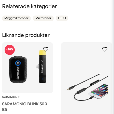
question
Fråga oss något om denna produkten...
Relaterade kategorier
Myggmikrofoner
Mikrofoner
LJUD
name
Namn
Liknande produkter
email
-38%
Mejladress
Ja, ni får publicera min fråga
SARAMONIC
SARAMONIC BLINK 500
B5