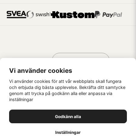
Handla som
AV KREATÖRER
FÖR KREATÖRER
Vi använder cookies
Vi använder cookies för att vår webbplats skall fungera
och erbjuda dig bästa upplevelse. Bekräfta ditt samtycke
genom att trycka på godkänn alla eller anpassa via
Kaffebrus AB, Förskeppsgatan 2, 271 55 Ystad
inställningar
© Kaffebrus AB
2026
E-handel från Nyehandel AB
Godkänn alla
1
Inställningar