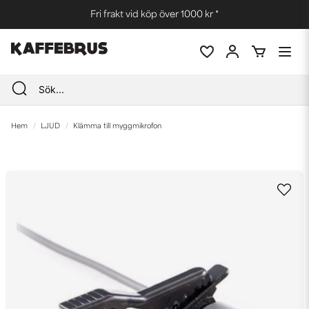
Fri frakt vid köp över 1000 kr *
Hem
LJUD
Klämma till myggmikrofon