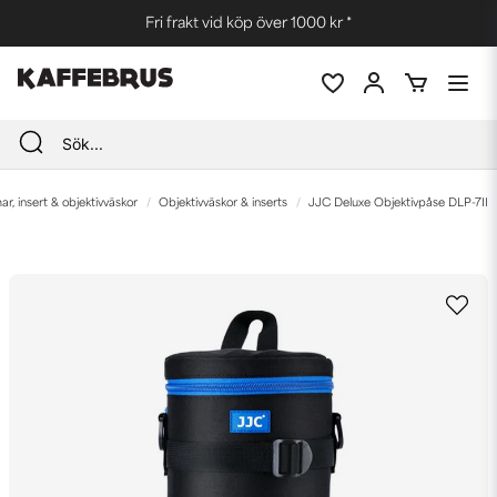
Fri frakt vid köp över 1000 kr *
, insert & objektivväskor
Objektivväskor & inserts
JJC Deluxe Objektivpåse DLP-7II