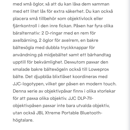
med små öglor, så att du kan låsa dem samman
med ett litet lås för extra säkerhet. Du kan också
placera små tillbehör som objektivlock eller
fjärrkontroll i den inre fickan. Påsen har fyra olika
bäralternativ: 2 D-ringar med en rem för
axelbärning, 2 öglor för axelrem, en bakre
bältesögla med dubbla tryckknappar för
användning på midjebältet samt ett bärhandtag
upptill för bekvämlighet. Dessutom passar den
smalade bakre bältesögeln också till Lowepros
bälte. Det djupblåa blixtlåset koordineras med
JJC-logotypen, vilket ger påsen en modern touch.
Denna serie av objektivpåsar finns i olika storlekar
för att passa olika objektiv. JJC DLP-7II-
objektivpåsen passar inte bara utvalda objektiv,
utan också JBL Xtreme Portable Bluetooth-
högtalare.