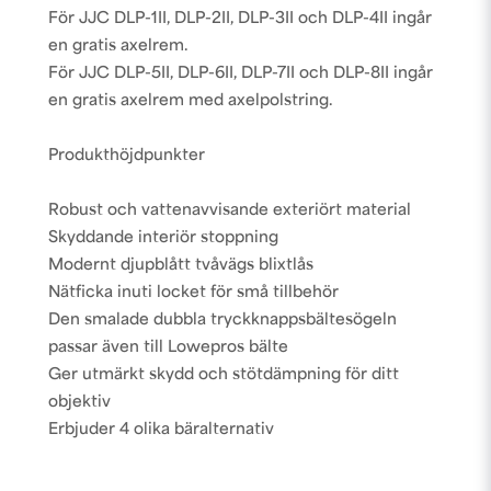
För JJC DLP-1II, DLP-2II, DLP-3II och DLP-4II ingår
en gratis axelrem.
För JJC DLP-5II, DLP-6II, DLP-7II och DLP-8II ingår
en gratis axelrem med axelpolstring.
Produkthöjdpunkter
Robust och vattenavvisande exteriört material
Skyddande interiör stoppning
Modernt djupblått tvåvägs blixtlås
Nätficka inuti locket för små tillbehör
Den smalade dubbla tryckknappsbältesögeln
passar även till Lowepros bälte
Ger utmärkt skydd och stötdämpning för ditt
objektiv
Erbjuder 4 olika bäralternativ