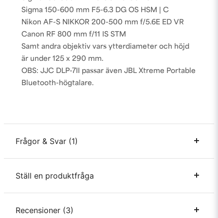
Sigma 150-600 mm F5-6.3 DG OS HSM | C
Nikon AF-S NIKKOR 200-500 mm f/5.6E ED VR
Canon RF 800 mm f/11 IS STM
Samt andra objektiv vars ytterdiameter och höjd
är under 125 x 290 mm.
OBS: JJC DLP-7II passar även JBL Xtreme Portable
Bluetooth-högtalare.
Frågor & Svar (1)
Ställ en produktfråga
Erik Andersson frågade
för 1 år sedan
Skulle detta objektiv (Sigma 150-500mm f/5-6,3 DG
APO HSM OS)
question
Recensioner (3)
Fråga oss något om denna produkten...
https://www.objektivguiden.se/lens.asp?id=289 passa