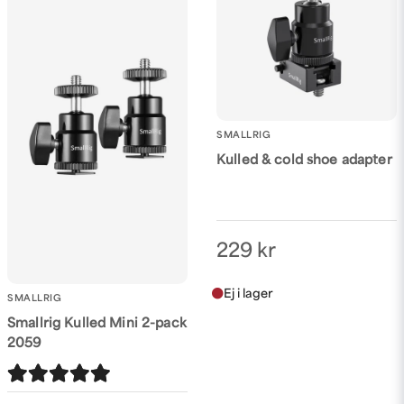
Ja, ni får publicera min fråga
SMALLRIG
Kulled & cold shoe adapter
Skicka fråga
229 kr
SMALLRIG
Smallrig Kulled Mini 2-pack
2059