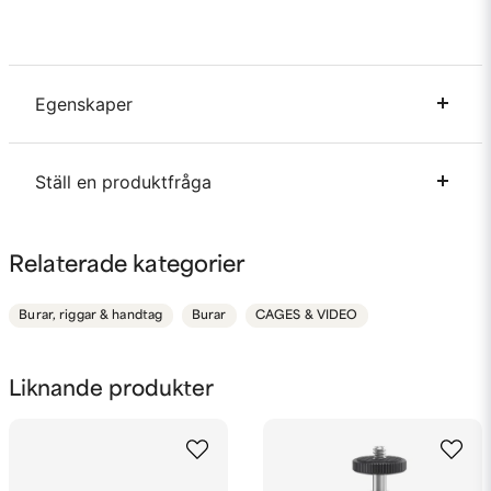
Egenskaper
Kameramärke
Sony
Ställ en produktfråga
question
Fråga oss något om denna produkten...
Relaterade kategorier
Burar, riggar & handtag
Burar
CAGES & VIDEO
name
Namn
Liknande produkter
email
Mejladress