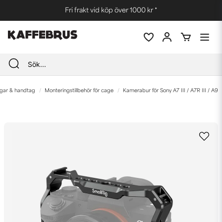
Fri frakt vid köp över 1000 kr *
iggar & handtag
Monteringstillbehör för cage
Kamerabur för Sony A7 III / A7R III / A9