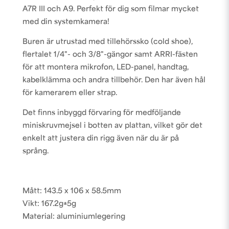
A7R III och A9
. Perfekt för dig som filmar mycket
med din systemkamera!
Buren är utrustad med tillehörssko (cold shoe),
flertalet 1/4"- och 3/8"-gängor samt ARRI-fästen
för att montera mikrofon, LED-panel, handtag,
kabelklämma och andra tillbehör. Den har även hål
för kamerarem eller strap.
Det finns inbyggd förvaring för medföljande
miniskruvmejsel i botten av plattan, vilket gör det
enkelt att justera din rigg även när du är på
språng.
Mått: 143.5 x 106 x 58.5mm
Vikt: 167.2g±5g
Material: aluminiumlegering