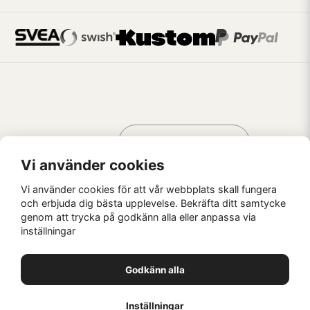
Handla som
AV KREATÖRER
FÖR KREATÖRER
Vi använder cookies
Vi använder cookies för att vår webbplats skall fungera
och erbjuda dig bästa upplevelse. Bekräfta ditt samtycke
genom att trycka på godkänn alla eller anpassa via
Kaffebrus AB, Förskeppsgatan 2, 271 55 Ystad
inställningar
© Kaffebrus AB
2026
E-handel från Nyehandel AB
Godkänn alla
1
Inställningar