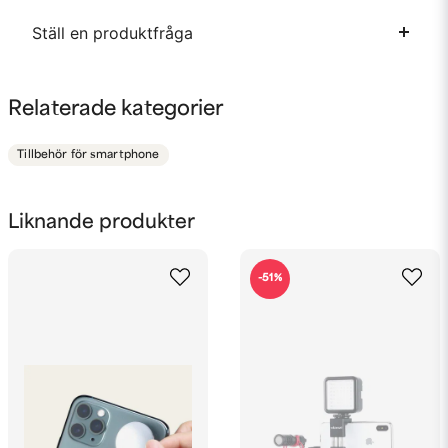
Ställ en produktfråga
question
Fråga oss något om denna produkten...
Relaterade kategorier
Tillbehör för smartphone
name
Namn
Liknande produkter
email
-51%
Mejladress
Ja, ni får publicera min fråga