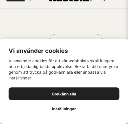
Handla som
AV KREATÖRER
FÖR KREATÖRER
Vi använder cookies
Vi använder cookies för att vår webbplats skall fungera
och erbjuda dig bästa upplevelse. Bekräfta ditt samtycke
genom att trycka på godkänn alla eller anpassa via
Kaffebrus AB, Förskeppsgatan 2, 271 55 Ystad
inställningar
© Kaffebrus AB
2026
E-handel från Nyehandel AB
Godkänn alla
1
Inställningar
//
//