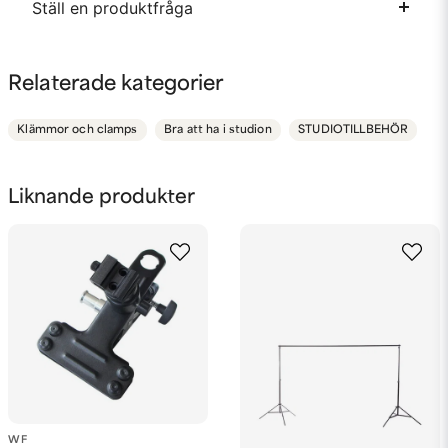
Ställ en produktfråga
question
Fråga oss något om denna produkten...
Relaterade kategorier
Klämmor och clamps
Bra att ha i studion
STUDIOTILLBEHÖR
name
Namn
Liknande produkter
email
Mejladress
Ja, ni får publicera min fråga
WF