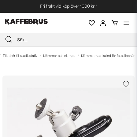
Fri frakt vid köp över 1000 kr *
Tillbehör till studiostativ
Klämmor och clamps
Klämma med kulled för fototillbehör