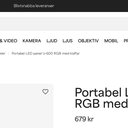
Blixtsnabba leveranser
Fri frakt vid köp över 1000 kr *
& VIDEO
KAMERA
LJUD
LJUS
OBJEKTIV
MOBIL
P
eler
Portabel LED-panel U-600 RGB med klaffar
Portabel
RGB med 
679 kr