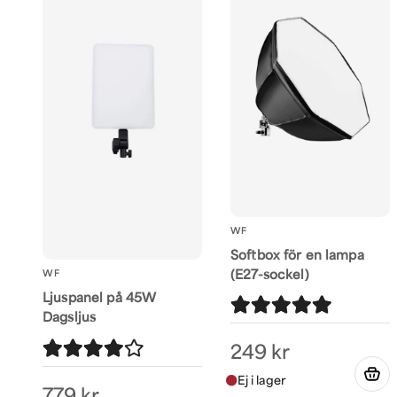
WF
Softbox för en lampa
(E27-sockel)
WF
Ljuspanel på 45W
Dagsljus
249 kr