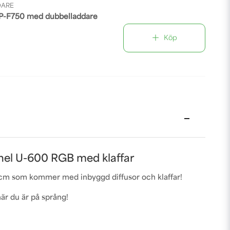
DARE
P-F750 med dubbelladdare
Köp
nel U-600 RGB med klaffar
2 cm som kommer med inbyggd diffusor och klaffar!
är du är på språng!