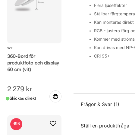
Flera ljuseffekter
Ställbar färgtempera
Kan monteras direkt 
RGB - justera färg oc
Kommer med ströma
Kan drivas med NP-F 
WF
CRi 95+
360-Bord för
produktfoto och display
60 cm (vit)
2 279 kr
Frågor & Svar (1)
-51%
Ställ en produktfråga
Peter Nilsson frågade
för 2 