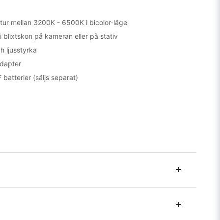
tur mellan 3200K - 6500K i bicolor-läge
i blixtskon på kameran eller på stativ
h ljusstyrka
dapter
batterier (säljs separat)
månader sedan