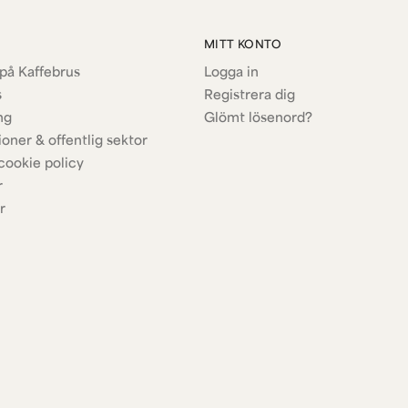
MITT KONTO
på Kaffebrus
Logga in
s
Registrera dig
ng
Glömt lösenord?
ioner & offentlig sektor
cookie policy
r
r