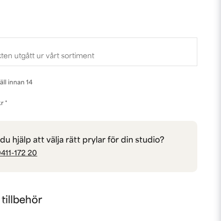
ten utgått ur vårt sortiment
äll innan 14
r *
u hjälp att välja rätt prylar för din studio?
411-172 20
illbehör