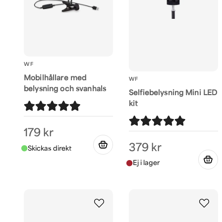
WF
Mobilhållare med
WF
belysning och svanhals
Selfiebelysning Mini LED
kit
179 kr
379 kr