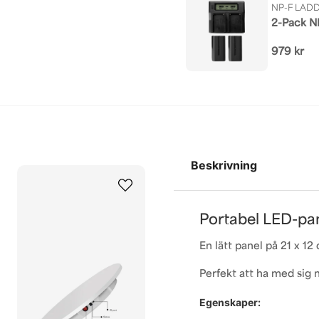
NP-F LAD
2-Pack N
979 kr
Beskrivning
Portabel LED-pa
En lätt panel på 21 x 1
Perfekt att ha med sig n
Egenskaper: