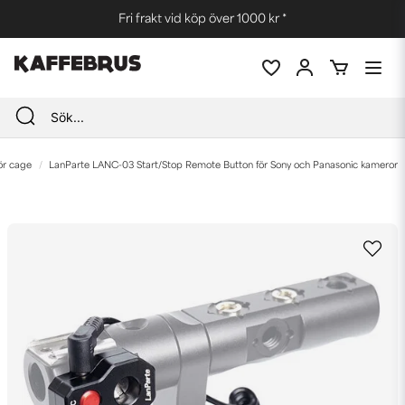
Fri frakt vid köp över 1000 kr *
för cage
LanParte LANC-03 Start/Stop Remote Button för Sony och Panasonic kameror