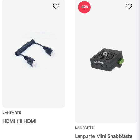
email
-42%
Mejladress
Ja, ni får publicera min fråga
Skicka fråga
LANPARTE
HDMI till HDMI
LANPARTE
Lanparte Mini Snabbfäste