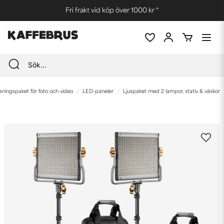
Fri frakt vid köp över 1000 kr *
sningspaket för foto och video
LED-paneler
Ljuspaket med 2 lampor, stativ & väskor