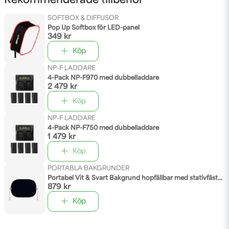
Rekommenderade tillbehör
SOFTBOX & DIFFUSOR
Pop Up Softbox för LED-panel
349 kr
Köp
NP-F LADDARE
4-Pack NP-F970 med dubbelladdare
2 479 kr
Köp
NP-F LADDARE
4-Pack NP-F750 med dubbelladdare
1 479 kr
Köp
PORTABLA BAKGRUNDER
Portabel Vit & Svart Bakgrund hopfällbar med stativfästen
879 kr
Köp