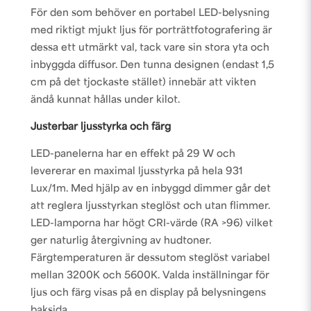
För den som behöver en portabel LED-belysning
med riktigt mjukt ljus för porträttfotografering är
dessa ett utmärkt val, tack vare sin stora yta och
inbyggda diffusor. Den tunna designen (endast 1,5
cm på det tjockaste stället) innebär att vikten
ändå kunnat hållas under kilot.
Justerbar ljusstyrka och färg
LED-panelerna har en effekt på 29 W och
levererar en maximal ljusstyrka på hela 931
Lux/1m. Med hjälp av en inbyggd dimmer går det
att reglera ljusstyrkan steglöst och utan flimmer.
LED-lamporna har högt CRI-värde (RA >96) vilket
ger naturlig återgivning av hudtoner.
Färgtemperaturen är dessutom steglöst variabel
mellan 3200K och 5600K. Valda inställningar för
ljus och färg visas på en display på belysningens
baksida.