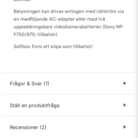
Belysningen kan drivas antingen med nätström via
en medföljande AC-adapter eller med två
uppladdningsbara videokamerabatterier (Sony NP-
F750/970, tillbehör).
Softbox finns att köpa som tillbehör!
Frågor & Svar (1)
Ställ en produktfråga
Ingemar Brandstäter frågade
för 2 år sedan
Skulle vara intressant att se en BTS-film om sådana
här produkter. Hur man jobbar med dom och och
question
Recensioner (2)
Fråga oss något om denna produkten...
framför allt hur bilderna blir tillsammans med
kamerainställningar.