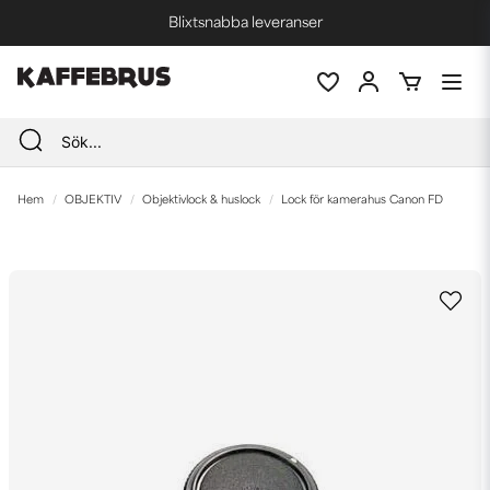
Blixtsnabba leveranser
Fri frakt vid köp över 1000 kr *
Hem
OBJEKTIV
Objektivlock & huslock
Lock för kamerahus Canon FD