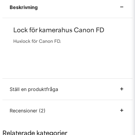
Beskrivning
Lock för kamerahus Canon FD
Huslock för Canon FD.
Ställ en produktfråga
question
Recensioner (2)
Fråga oss något om denna produkten...
Eric
Relaterade kategorier