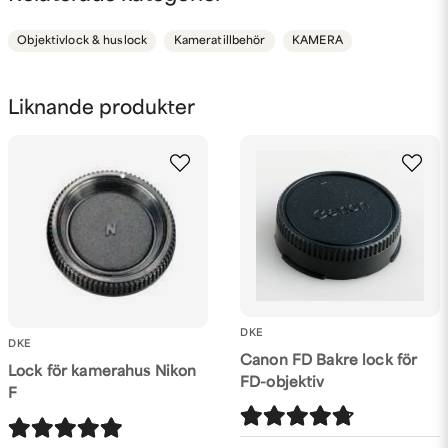
för 3 veckor sedan
name
Namn
Bra
Objektivlock & huslock
Kameratillbehör
KAMERA
Lars
för 2 år sedan
email
Mejladress
Liknande produkter
Bra passform och bra pris
Ja, ni får publicera min fråga
DKE
DKE
Canon FD Bakre lock för
Lock för kamerahus Nikon
Skicka fråga
FD-objektiv
F