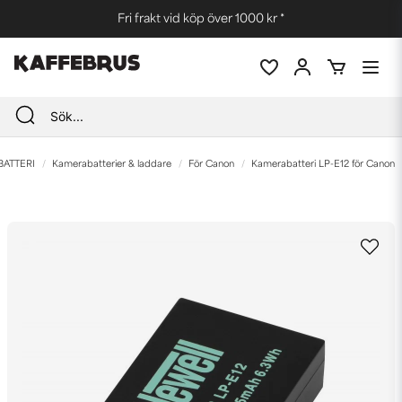
Fri frakt vid köp över 1000 kr *
BATTERI
Kamerabatterier & laddare
För Canon
Kamerabatteri LP-E12 för Canon