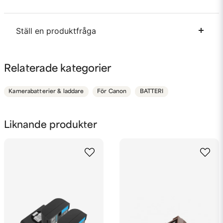
Ställ en produktfråga
question
Fråga oss något om denna produkten...
Relaterade kategorier
Kamerabatterier & laddare
För Canon
BATTERI
name
Namn
Liknande produkter
email
Mejladress
Ja, ni får publicera min fråga