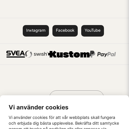
Instagram
Facebook
YouTube
Handla som
AV KREATÖRER
FÖR KREATÖRER
Vi använder cookies
Vi använder cookies för att vår webbplats skall fungera
och erbjuda dig bästa upplevelse. Bekräfta ditt samtycke
genom att trycka på godkänn alla eller anpassa via
Kaffebrus AB, Förskeppsgatan 2, 271 55 Ystad