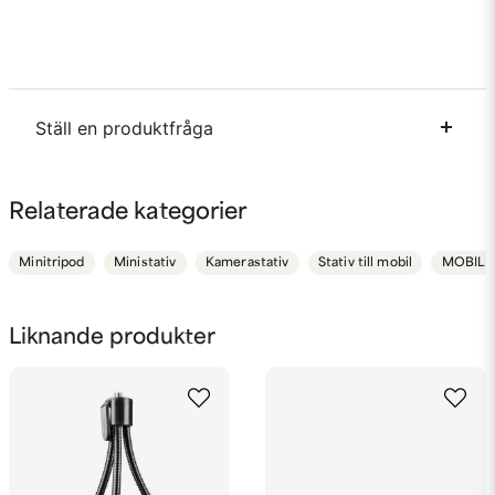
Ställ en produktfråga
question
Fråga oss något om denna produkten...
Relaterade kategorier
Minitripod
Ministativ
Kamerastativ
Stativ till mobil
MOBIL
name
Namn
Liknande produkter
email
Mejladress