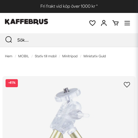
Fri frakt vid köp över 1000 kr *
Hem
MOBIL
Stativ till mobil
Minitripod
Ministativ Guld
-
41
%