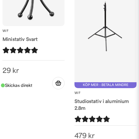
Ja, ni får publicera min fråga
WF
Ministativ Svart
Skicka fråga
29 kr
KÖP MER - BETALA MINDRE
WF
Studiostativ i aluminium
2.8m
479 kr