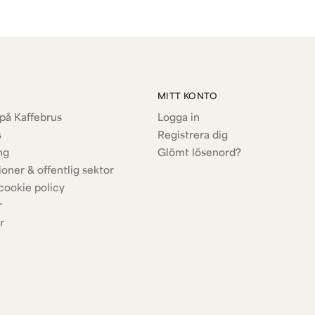
MITT KONTO
på Kaffebrus
Logga in
s
Registrera dig
ng
Glömt lösenord?
ioner & offentlig sektor
cookie policy
r
r