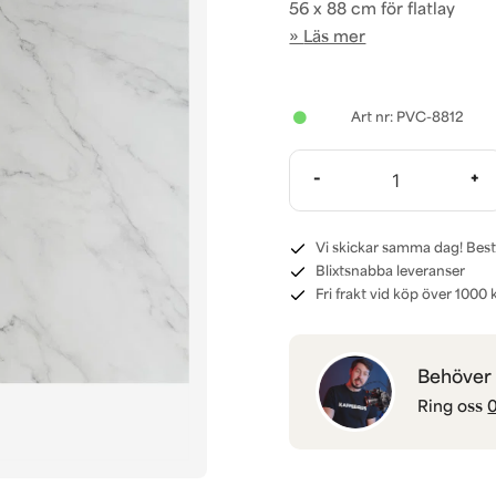
56 x 88 cm för flatlay
Läs mer
PVC-8812
-
+
Vi skickar samma dag! Best
Blixtsnabba leveranser
Fri frakt vid köp över 1000 k
Behöver d
Ring oss
0