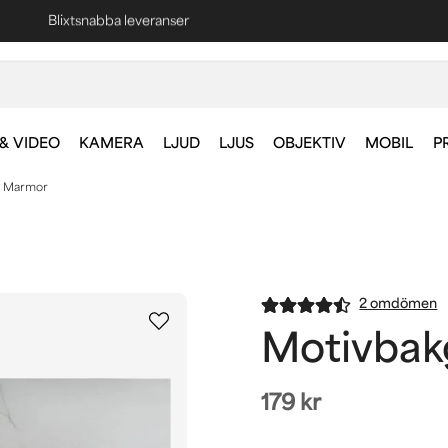
Blixtsnabba leveranser
Fri frakt vid köp över 1000 kr *
& VIDEO
KAMERA
LJUD
LJUS
OBJEKTIV
MOBIL
P
s Marmor
2 omdömen
Motivbak
179 kr