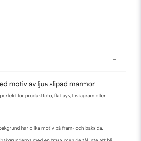
d motiv av ljus slipad marmor
rfekt för produktfoto, flatlays, Instagram eller
 bakgrund har olika motiv på fram- och baksida.
 bakgrunderna med en trasa, men de tål inte att bli