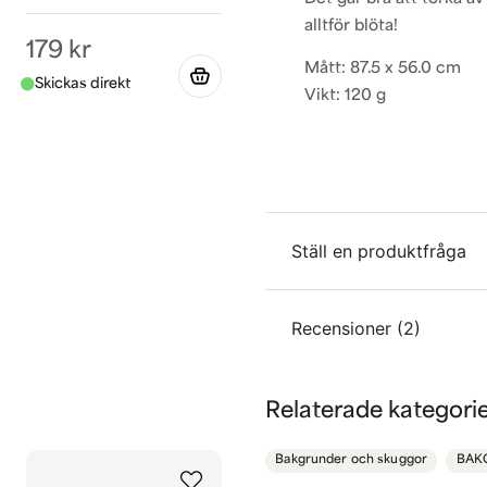
alltför blöta!
179 kr
Mått: 87.5 x 56.0 cm
Vikt: 120 g
Ställ en produktfråga
question
Recensioner (2)
Fråga oss något om de
Malin
Relaterade kategori
för 5 månader sedan
name
Namn
Jättebra
Bakgrunder och skuggor
BAK