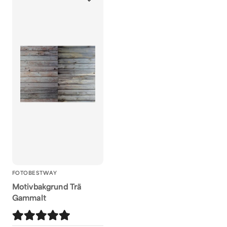
Hanna
för 1 år sedan
Ja, ni får publicera 
FOTOBESTWAY
Motivbakgrund Trä
Gammalt