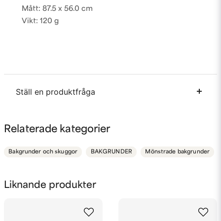
Mått: 87.5 x 56.0 cm
Vikt: 120 g
Ställ en produktfråga
question
Fråga oss något om denna produkten...
Relaterade kategorier
Bakgrunder och skuggor
BAKGRUNDER
Mönstrade bakgrunder
name
Namn
Liknande produkter
email
Mejladress