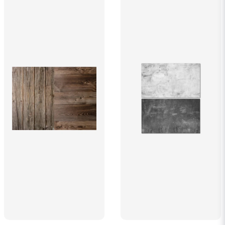
Ja, ni får publicera min fråga
Skicka fråga