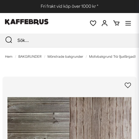
Fri frakt vid köp över 1000 kr *
Hem
BAKGRUNDER
Mönstrade bakgrunder
Motivbakgrund Trä (ljusfärgad)