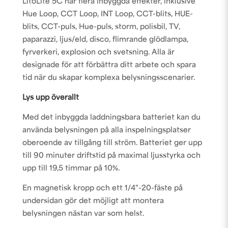
LitoLite 5C har flera inbyggda effekter, inklusive
Hue Loop, CCT Loop, INT Loop, CCT-blits, HUE-
blits, CCT-puls, Hue-puls, storm, polisbil, TV,
paparazzi, ljus/eld, disco, flimrande glödlampa,
fyrverkeri, explosion och svetsning. Alla är
designade för att förbättra ditt arbete och spara
tid när du skapar komplexa belysningsscenarier.
Lys upp överallt
Med det inbyggda laddningsbara batteriet kan du
använda belysningen på alla inspelningsplatser
oberoende av tillgång till ström. Batteriet ger upp
till 90 minuter driftstid på maximal ljusstyrka och
upp till 19,5 timmar på 10%.
En magnetisk kropp och ett 1/4"-20-fäste på
undersidan gör det möjligt att montera
belysningen nästan var som helst.