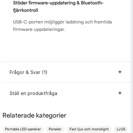
Stöder firmware-uppdatering & Bluetooth-
fjärrkontroll
USB-C-porten möjliggör laddning och framtida
firmware-uppdateringar.
Frågor & Svar (1)
Ställ en produktfråga
Anders Östlund frågade
för 3 år sedan
Alla är inte lika bildade vad gäller moderna
förkortningar. Några kan man gissa sig till. Några
question
Fråga oss något om denna produkten...
Relaterade kategorier
förkortningar är förklarade i texten. Men vad står
förkortningarna CCT, HSI, samt G/M för ? Vad innebär
HUE 1 och HUE 2.
Portabla LED-paneler
Paneler
Fast ljus och monolight
LJUS