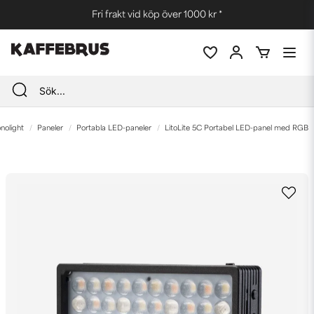
Fri frakt vid köp över 1000 kr *
nolight
Paneler
Portabla LED-paneler
LitoLite 5C Portabel LED-panel med RGB