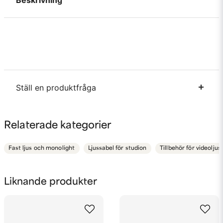
Beskrivning
Ställ en produktfråga
question
Fråga oss något om denna produkten...
Relaterade kategorier
Fast ljus och monolight
Ljussabel för studion
Tillbehör för videoljus
name
Namn
Liknande produkter
email
Mejladress