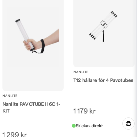
Ja, ni får publicera min fråga
NANLITE
Skicka fråga
T12 hållare för 4 Pavotubes
NANLITE
Nanlite PAVOTUBE II 6C 1-
1 179 kr
KIT
1 299 kr