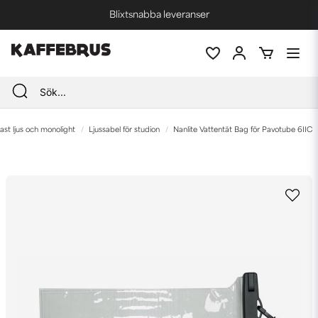
Blixtsnabba leveranser
Fri frakt vid köp över 1000 kr *
ast ljus och monolight
Ljussabel för studion
Nanlite Vattentät Bag för Pavotube 6IIC