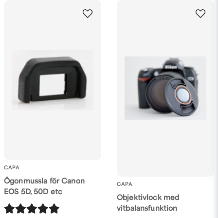
Ja, ni får publicera min fråga
Skicka fråga
CAPA
Ögonmussla för Canon
CAPA
EOS 5D, 50D etc
Objektivlock med
vitbalansfunktion