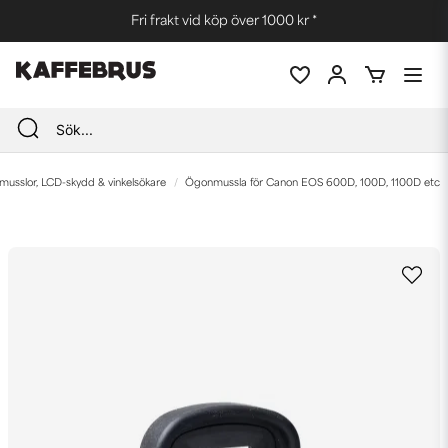
Fri frakt vid köp över 1000 kr *
usslor, LCD-skydd & vinkelsökare
Ögonmussla för Canon EOS 600D, 100D, 1100D etc