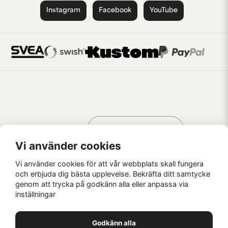
Instagram
Facebook
YouTube
Handla som
AV KREATÖRER
FÖR KREATÖRER
Vi använder cookies
Vi använder cookies för att vår webbplats skall fungera
och erbjuda dig bästa upplevelse. Bekräfta ditt samtycke
genom att trycka på godkänn alla eller anpassa via
Kaffebrus AB, Förskeppsgatan 2, 271 55 Ystad
inställningar
© Kaffebrus AB
2026
E-handel från Nyehandel AB
Godkänn alla