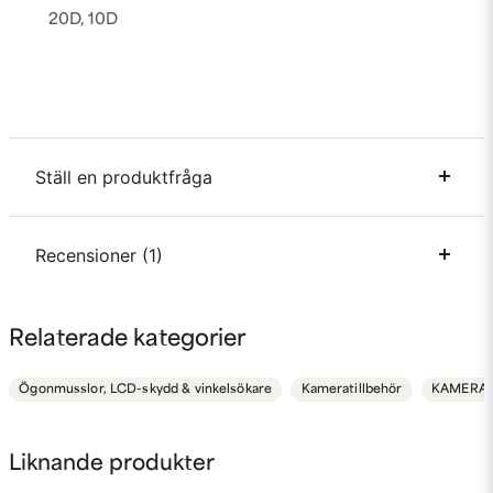
20D, 10D
Ställ en produktfråga
question
Recensioner (1)
Fråga oss något om denna produkten...
Odd
Relaterade kategorier
för 1 år sedan
name
Namn
Inget att anmärka på bra pris.
Ögonmusslor, LCD-skydd & vinkelsökare
Kameratillbehör
KAMERA
email
Mejladress
Liknande produkter