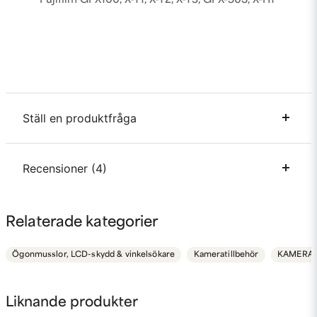
Fujifilm GFX100, X-T1, X-T2, X-T3, GFX-50S, X-H1
Ställ en produktfråga
question
Recensioner (4)
Fråga oss något om denna produkten...
Krister
Relaterade kategorier
för 1 månad sedan
name
Namn
Ögonmusslor, LCD-skydd & vinkelsökare
Kameratillbehör
KAMERA
Helena
för 1 månad sedan
email
Mejladress
Liknande produkter
Bill