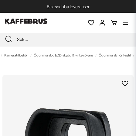
Blixtsnabba leveranser
Fri frakt vid köp över 1000 kr *
Kameratillbehör
Ögonmusslor, LCD-skydd & vinkelsökare
Ögonmussla för Fujifilm