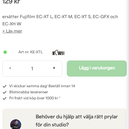
129 kr
ersätter Fujifilm EC-XT L, EC-XT M, EC-XT S, EC-GFX och
EC-XH W
Läs mer
KE-XTL
-
+
Lägg i varukorgen
Vi skickar samma dag! Beställ innan 14
Blixtsnabba leveranser
Fri frakt vid köp över 1000 kr *
Behöver du hjälp att välja rätt prylar
för din studio?