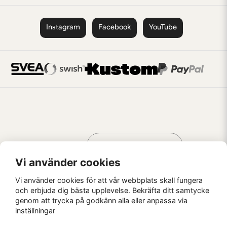
Instagram
Facebook
YouTube
Handla som
AV KREATÖRER
FÖR KREATÖRER
Vi använder cookies
Vi använder cookies för att vår webbplats skall fungera
och erbjuda dig bästa upplevelse. Bekräfta ditt samtycke
genom att trycka på godkänn alla eller anpassa via
Kaffebrus AB, Förskeppsgatan 2, 271 55 Ystad
inställningar
© Kaffebrus AB
2026
E-handel från Nyehandel AB