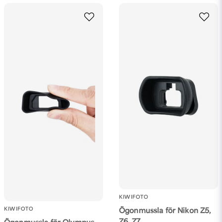
för 2 månader sedan
Henrik
för 4 månader sedan
Ja, ni får publicera min fråga
Skicka fråga
KIWIFOTO
KIWIFOTO
Ögonmussla för Nikon Z5,