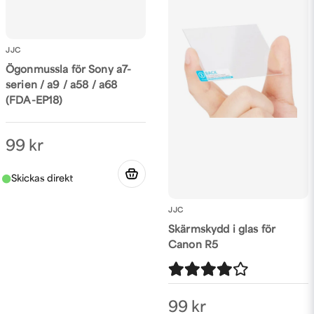
JJC
Ögonmussla för Sony a7-
serien / a9 / a58 / a68
(FDA-EP18)
99 kr
JJC
Skärmskydd i glas för
Canon R5
99 kr