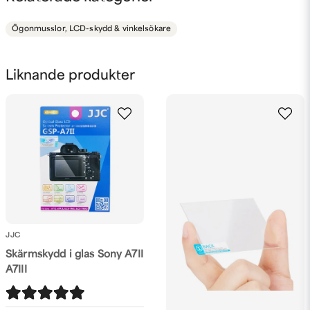
Ögonmusslor, LCD-skydd & vinkelsökare
name
Namn
Liknande produkter
email
Mejladress
Ja, ni får publicera min fråga
JJC
Skärmskydd i glas Sony A7II
A7III