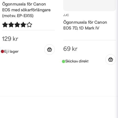
Ögonmussla för Canon
EOS med sökarförlängare
JJC
(motsv. EP-EX15)
Ögonmussla för Canon
EOS 7D, 1D Mark IV
129 kr
69 kr