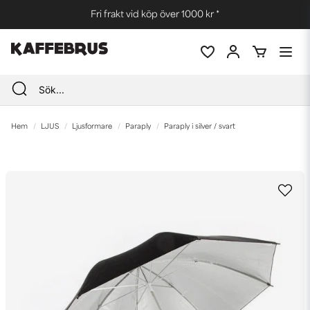
Fri frakt vid köp över 1000 kr *
Hem
LJUS
Ljusformare
Paraply
Paraply i silver / svart