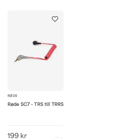
Ja, ni får publicera 
RØDE
Røde SC7 - TRS till TRRS
199 kr