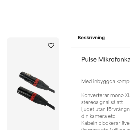
Beskrivning
Pulse Mikrofonk
Med inbyggda kompon
Konverterar mono XLR
stereosignal så att
ljudet utan förvrängn
din kamera etc.
Kabeln blockerar äve