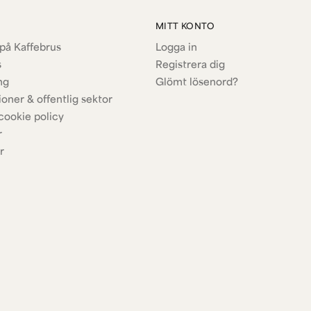
MITT KONTO
på Kaffebrus
Logga in
s
Registrera dig
ng
Glömt lösenord?
ioner & offentlig sektor
cookie policy
r
r