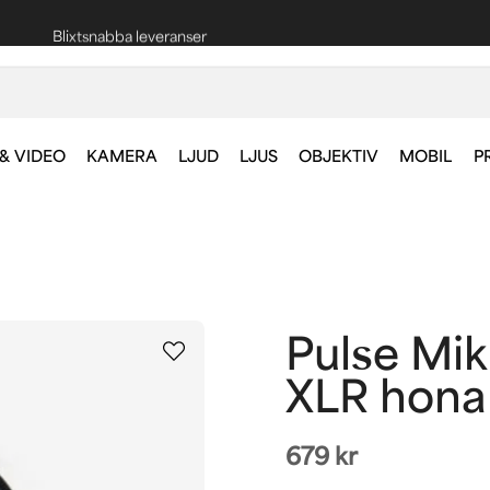
Blixtsnabba leveranser
Fri frakt vid köp över 1000 kr *
& VIDEO
KAMERA
LJUD
LJUS
OBJEKTIV
MOBIL
P
Pulse Mi
XLR hona
679 kr