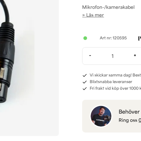
Mikrofon-/kamerakabel
Läs mer
120595
-
+
Vi skickar samma dag! Best
Blixtsnabba leveranser
Fri frakt vid köp över 1000 k
Behöver d
Ring oss
0