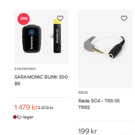
-38%
SARAMONIC
SARAMONIC BLINK 500
B5
RØDE
Røde SC4 - TRS till
1 479 kr
TRRS
2 379 kr
199 kr