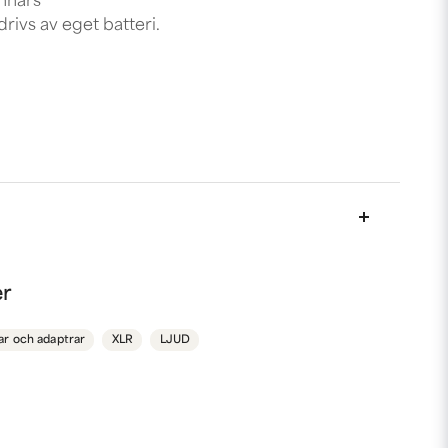
annars
rivs av eget batteri.
nna produkten...
er
ar och adaptrar
XLR
LJUD
email
Mejladress