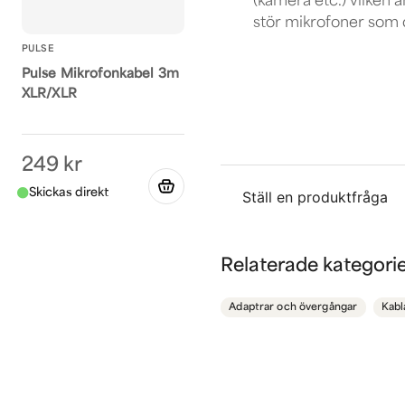
(kamera etc.) vilken 
stör mikrofoner som d
PULSE
Pulse Mikrofonkabel 3m
XLR/XLR
249 kr
Ställ en produktfråga
question
Fråga oss något om de
Relaterade kategori
Adaptrar och övergångar
Kabl
name
Namn