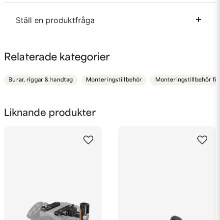
Ställ en produktfråga
question
Fråga oss något om denna produkten...
Relaterade kategorier
Burar, riggar & handtag
Monteringstillbehör
Monteringstillbehör fö
name
Namn
Liknande produkter
email
Mejladress
Ja, ni får publicera min fråga