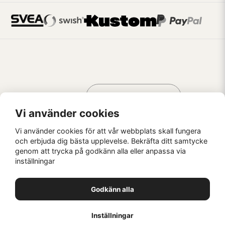
Handla som
AV KREATÖRER
FÖR KREATÖRER
Vi använder cookies
Vi använder cookies för att vår webbplats skall fungera
och erbjuda dig bästa upplevelse. Bekräfta ditt samtycke
genom att trycka på godkänn alla eller anpassa via
Kaffebrus AB, Förskeppsgatan 2, 271 55 Ystad
inställningar
© Kaffebrus AB
2026
E-handel från Nyehandel AB
Godkänn alla
1
Inställningar