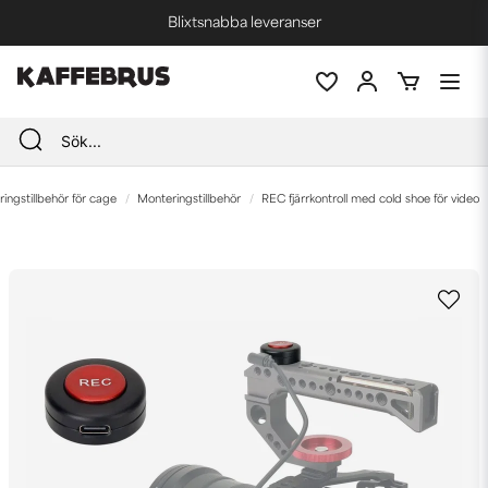
Blixtsnabba leveranser
Fri frakt vid köp över 1000 kr *
ingstillbehör för cage
Monteringstillbehör
REC fjärrkontroll med cold shoe för video