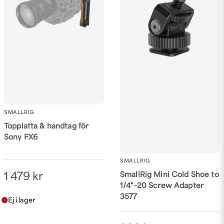
Skicka fråga
SMALLRIG
Topplatta & handtag för
Sony FX6
SMALLRIG
SmallRig Mini Cold Shoe to
1 479 kr
1/4"-20 Screw Adapter
3577