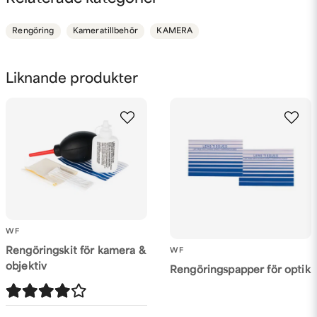
Rengöring
Kameratillbehör
KAMERA
name
Namn
Liknande produkter
email
Mejladress
Ja, ni får publicera min fråga
WF
Rengöringskit för kamera &
WF
objektiv
Rengöringspapper för optik