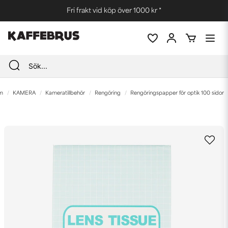
Fri frakt vid köp över 1000 kr *
m
KAMERA
Kameratillbehör
Rengöring
Rengöringspapper för optik 100 sidor