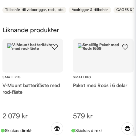
Tillbehör till videoriggar, rods, etc
Axelriggar & tillbehör
CAGES & V
name
Namn
Liknande produkter
email
Mejladress
SMALLRIG
Ja, ni får publicera min fråga
SMALLRIG
V-Mount batterifäste med
Paket med Rods i 6 delar
rod-fäste
2 079 kr
579 kr
Skicka fråga