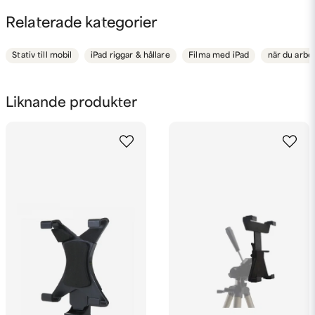
question
Fråga oss något om denna produkten...
Relaterade kategorier
Stativ till mobil
iPad riggar & hållare
Filma med iPad
när du arbe
name
Namn
Liknande produkter
email
Mejladress
Ja, ni får publicera min fråga