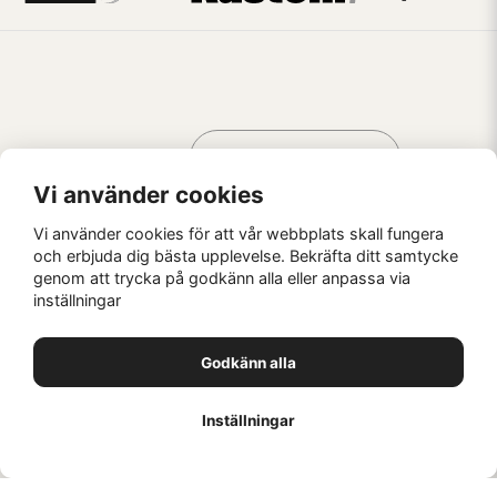
Handla som
AV KREATÖRER
FÖR KREATÖRER
Vi använder cookies
Vi använder cookies för att vår webbplats skall fungera
och erbjuda dig bästa upplevelse. Bekräfta ditt samtycke
genom att trycka på godkänn alla eller anpassa via
Kaffebrus AB, Förskeppsgatan 2, 271 55 Ystad
inställningar
© Kaffebrus AB
2026
E-handel från Nyehandel AB
Godkänn alla
1
Inställningar
//
//