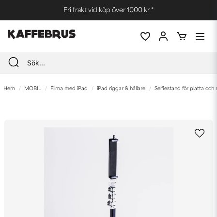
Fri frakt vid köp över 1000 kr *
Hem
MOBIL
Filma med iPad
iPad riggar & hållare
Selfiestand för platta och