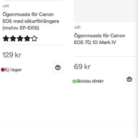
JJC
Ögonmussla för Canon
EOS med sökarförlängare
JJC
(motsv. EP-EX15)
Ögonmussla för Canon
EOS 7D, 1D Mark IV
129 kr
69 kr