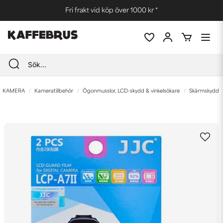
Fri frakt vid köp över 1000 kr *
KAMERA
Kameratillbehör
Ögonmusslor, LCD-skydd & vinkelsökare
Skärmskydd