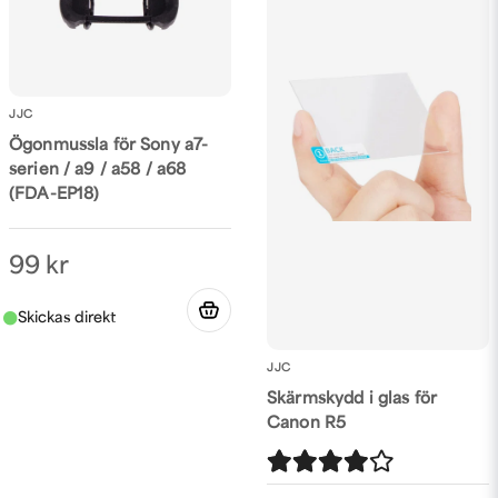
JJC
Ögonmussla för Sony a7-
serien / a9 / a58 / a68
(FDA-EP18)
99 kr
JJC
Skärmskydd i glas för
Canon R5