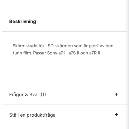
Beskrivning
Skärmskydd för LSD-skärmen som är gjort av den
tunn film. Passar Sony a7 II, a7S II och a7R II.
Frågor & Svar (1)
Ställ en produktfråga
Niclas frågade
för 3 år sedan
Passa denna Sony FX3/ FX30, tror ni?