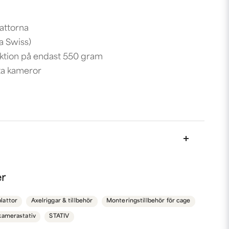
attorna
a Swiss)
ruktion på endast 550 gram
sta kameror
nna produkten...
er
lattor
Axelriggar & tillbehör
Monteringstillbehör för cage
l kamerastativ
STATIV
email
Mejladress