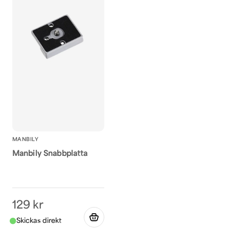
Ja, ni får publicera 
MANBILY
Manbily Snabbplatta
129 kr