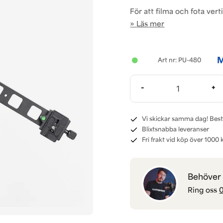
För att filma och fota verti
Läs mer
PU-480
-
+
Vi skickar samma dag! Best
Blixtsnabba leveranser
Fri frakt vid köp över 1000 k
Behöver d
Ring oss
0