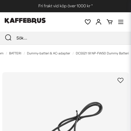
Fri frakt vid köp över 1000 kr *
em
BATTERI
Dummy-batteri & AC-adapter
DC5521 till NP-FW50 Dummy Batteri