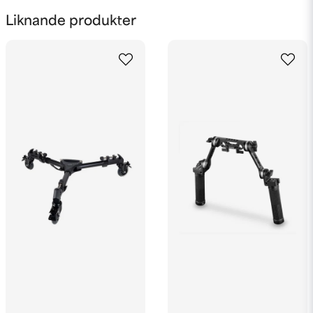
name
Namn
Liknande produkter
email
Mejladress
Ja, ni får publicera min fråga
Skicka fråga