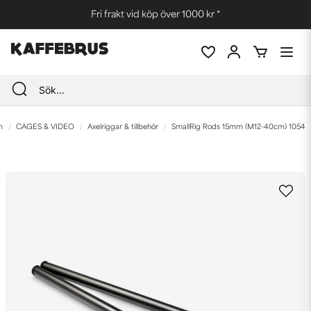
Fri frakt vid köp över 1000 kr *
m
CAGES & VIDEO
Axelriggar & tillbehör
SmallRig Rods 15mm (M12-40cm) 1054