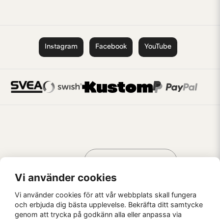
Instagram
Facebook
YouTube
Handla som
AV KREATÖRER
FÖR KREATÖRER
Vi använder cookies
Vi använder cookies för att vår webbplats skall fungera
och erbjuda dig bästa upplevelse. Bekräfta ditt samtycke
genom att trycka på godkänn alla eller anpassa via
Kaffebrus AB, Förskeppsgatan 2, 271 55 Ystad