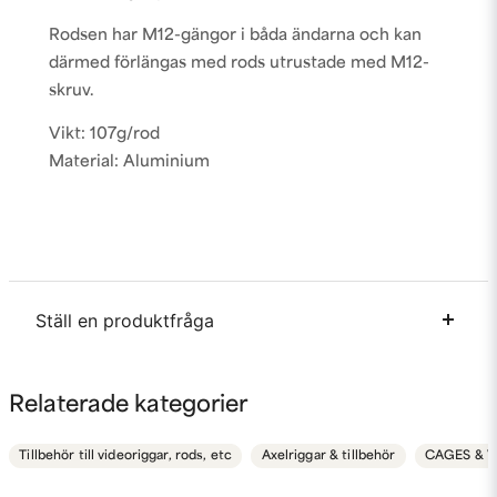
Rodsen har M12-gängor i båda ändarna och kan
därmed förlängas med rods utrustade med M12-
skruv.
Vikt: 107g/rod
Material: Aluminium
Ställ en produktfråga
question
Fråga oss något om denna produkten...
Relaterade kategorier
Tillbehör till videoriggar, rods, etc
Axelriggar & tillbehör
CAGES & V