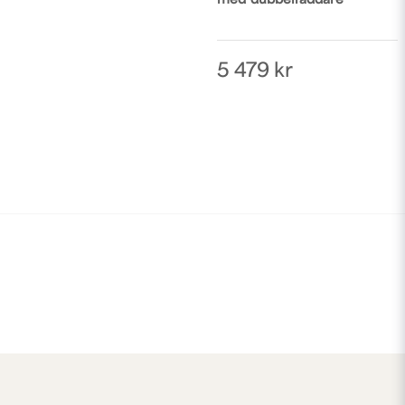
med dubbelladdare
5 479 kr