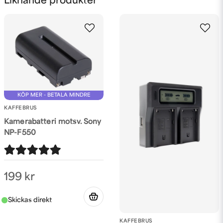
Liknande produkter
email
Mejladress
Ja, ni får publicera min fråga
KÖP MER - BETALA MINDRE
KAFFEBRUS
Kamerabatteri motsv. Sony
NP-F550
Skicka fråga
199 kr
KAFFEBRUS