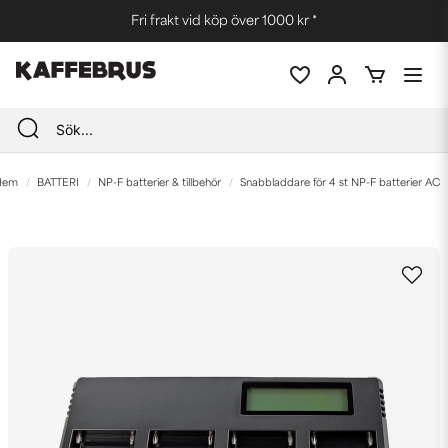
Fri frakt vid köp över 1000 kr *
Hem
BATTERI
NP-F batterier & tillbehör
Snabbladdare för 4 st NP-F batterier AC