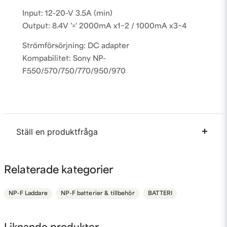
Input: 12-20-V 3.5A (min)
Output: 8.4V '=' 2000mA x1~2 / 1000mA x3~4
Strömförsörjning: DC adapter
Kompabilitet: Sony NP-
F550/570/750/770/950/970
Ställ en produktfråga
question
Fråga oss något om denna produkten...
Relaterade kategorier
NP-F Laddare
NP-F batterier & tillbehör
BATTERI
name
Namn