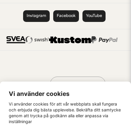
Instagram
Facebook
YouTube
Handla som
AV KREATÖRER
FÖR KREATÖRER
Vi använder cookies
Vi använder cookies för att vår webbplats skall fungera
och erbjuda dig bästa upplevelse. Bekräfta ditt samtycke
genom att trycka på godkänn alla eller anpassa via
Kaffebrus AB, Förskeppsgatan 2, 271 55 Ystad
inställningar
© Kaffebrus AB
2026
E-handel från Nyehandel AB