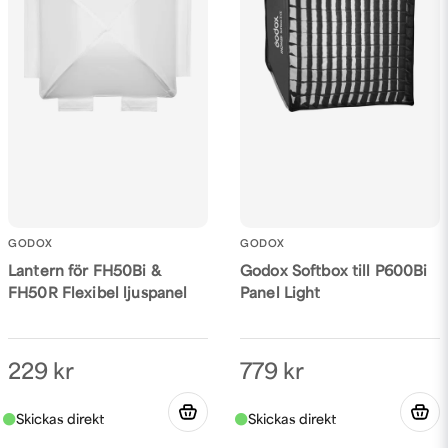
Skicka fråga
GODOX
GODOX
Lantern för FH50Bi &
Godox Softbox till P600Bi
FH50R Flexibel ljuspanel
Panel Light
229 kr
779 kr