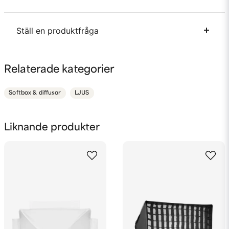
Ställ en produktfråga
question
Fråga oss något om denna produkten...
Relaterade kategorier
Softbox & diffusor
LJUS
name
Namn
Liknande produkter
email
Mejladress
Ja, ni får publicera min fråga