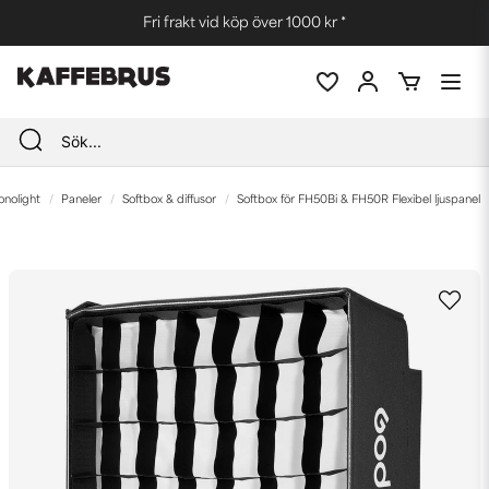
Fri frakt vid köp över 1000 kr *
onolight
Paneler
Softbox & diffusor
Softbox för FH50Bi & FH50R Flexibel ljuspanel