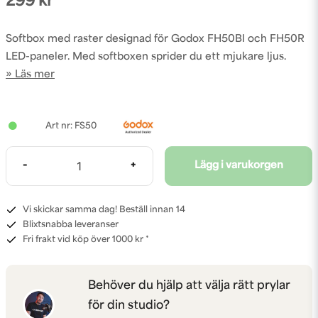
299 kr
Softbox med raster designad för Godox FH50BI och FH50R
LED-paneler. Med softboxen sprider du ett mjukare ljus.
Läs mer
FS50
-
+
Lägg i varukorgen
Vi skickar samma dag! Beställ innan 14
Blixtsnabba leveranser
Fri frakt vid köp över 1000 kr *
Behöver du hjälp att välja rätt prylar
för din studio?