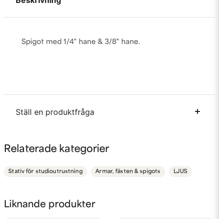
Beskrivning
Spigot med 1/4" hane & 3/8" hane.
Ställ en produktfråga
question
Fråga oss något om denna produkten...
Relaterade kategorier
Stativ för studioutrustning
Armar, fästen & spigots
LJUS
name
Namn
Liknande produkter