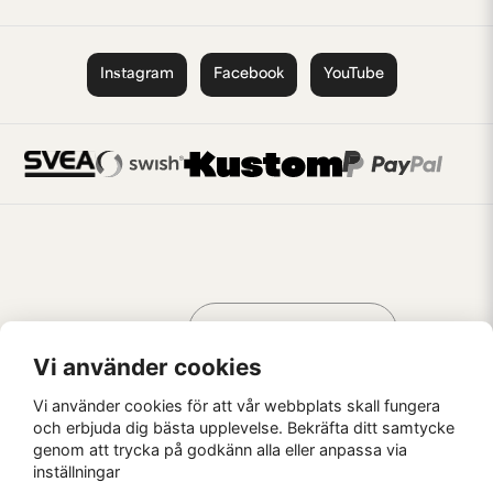
Instagram
Facebook
YouTube
Handla som
AV KREATÖRER
FÖR KREATÖRER
Vi använder cookies
Vi använder cookies för att vår webbplats skall fungera
och erbjuda dig bästa upplevelse. Bekräfta ditt samtycke
genom att trycka på godkänn alla eller anpassa via
Kaffebrus AB, Förskeppsgatan 2, 271 55 Ystad
inställningar
© Kaffebrus AB
2026