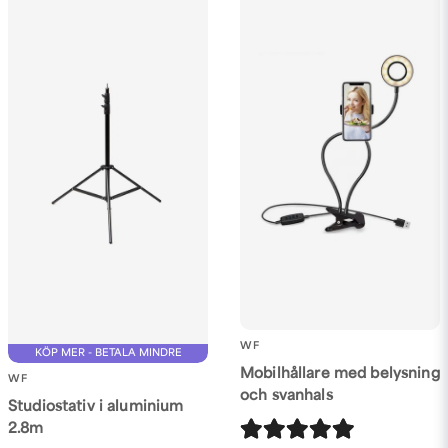
WF
KÖP MER - BETALA MINDRE
Mobilhållare med belysning
WF
och svanhals
Studiostativ i aluminium
2.8m