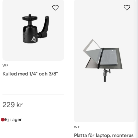
email
Mejladress
Ja, ni får publicera min fråga
WF
Kulled med 1/4" och 3/8"
Skicka fråga
229 kr
WF
Platta för laptop, monteras