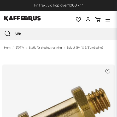
Fri frakt vid köp över 1000 kr *
Hem
STATIV
Stativ för studioutrustning
Spigot (1/4" & 3/8", mässing)