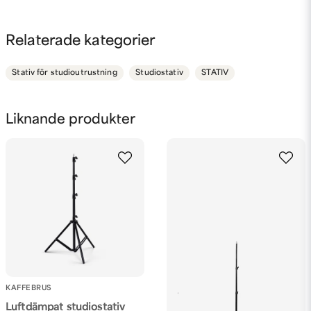
question
Fråga oss något om denna produkten...
Relaterade kategorier
Stativ för studioutrustning
Studiostativ
STATIV
name
Namn
Liknande produkter
email
Mejladress
Ja, ni får publicera min fråga
KAFFEBRUS
Luftdämpat studiostativ