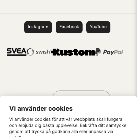
Instagram
Facebook
YouTube
Handla som
AV KREATÖRER
FÖR KREATÖRER
Vi använder cookies
Vi använder cookies för att vår webbplats skall fungera
och erbjuda dig bästa upplevelse. Bekräfta ditt samtycke
genom att trycka på godkänn alla eller anpassa via
Kaffebrus AB, Förskeppsgatan 2, 271 55 Ystad