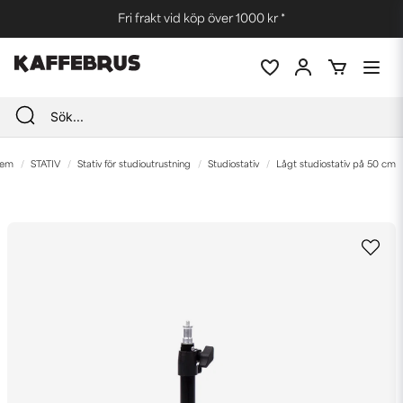
Fri frakt vid köp över 1000 kr *
em
STATIV
Stativ för studioutrustning
Studiostativ
Lågt studiostativ på 50 cm