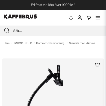
Fri frakt vid köp över 1000 kr *
Hem
BAKGRUNDER
Klämmor och montering
Svanhals med klämma