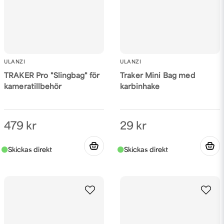
Skicka fråga
ULANZI
ULANZI
TRAKER Pro "Slingbag" för
Traker Mini Bag med
kameratillbehör
karbinhake
479 kr
29 kr