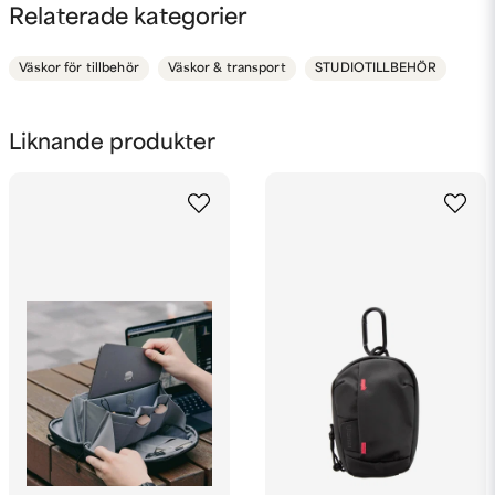
question
Fråga oss något om denna produkten...
Relaterade kategorier
Väskor för tillbehör
Väskor & transport
STUDIOTILLBEHÖR
name
Namn
Liknande produkter
email
Mejladress
Ja, ni får publicera min fråga