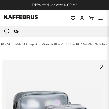
Fri frakt vid köp över 1000 kr *
LLBEHÖR
Väskor & transport
Väskor för tillbehör
Ulanzi BP16 See Clear Tech Pouch