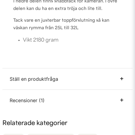
I nedre delen finns snabbfack för kameran. I övre
delen kan du ha en extra tröja och lite till.
Tack vare en justerbar toppförslutning så kan
väskan rymma från 25L till 32L
Vikt 2180 gram
Ställ en produktfråga
question
Recensioner (1)
Fråga oss något om denna produkten...
Anonym
Relaterade kategorier
för 1 år sedan
name
Namn
Älskar priset och ryggsäcken har många