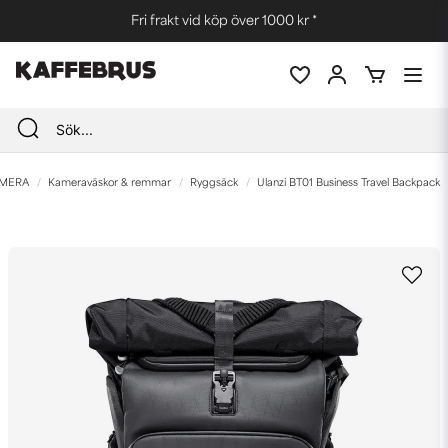
Fri frakt vid köp över 1000 kr *
MERA
Kameraväskor & remmar
Ryggsäck
Ulanzi BT01 Business Travel Backpack